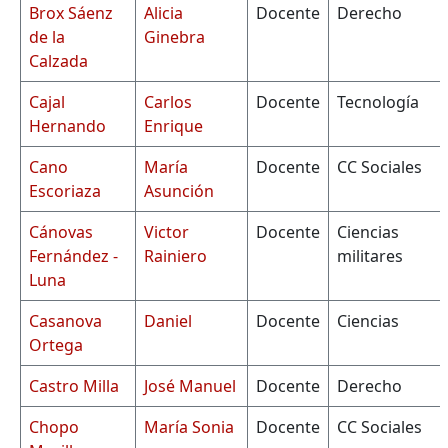
Brox Sáenz
Alicia
Docente
Derecho
de la
Ginebra
Calzada
Cajal
Carlos
Docente
Tecnología
Hernando
Enrique
Cano
María
Docente
CC Sociales
Escoriaza
Asunción
Cánovas
Victor
Docente
Ciencias
Fernández -
Rainiero
militares
Luna
Casanova
Daniel
Docente
Ciencias
Ortega
Castro Milla
José Manuel
Docente
Derecho
Chopo
María Sonia
Docente
CC Sociales