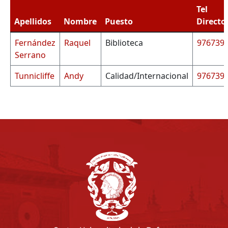
Tel
Apellidos
Nombre
Puesto
Directo
Fernández
Raquel
Biblioteca
976739
Serrano
Tunnicliffe
Andy
Calidad/Internacional
976739