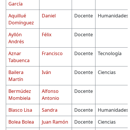
García
Aquillué
Daniel
Docente
Humanidades
Domínguez
Ayllón
Félix
Docente
Andrés
Aznar
Francisco
Docente
Tecnología
Tabuenca
Bailera
Iván
Docente
Ciencias
Martín
Bermúdez
Alfonso
Docente
Mombiela
Antonio
Blasco Lisa
Sandra
Docente
Humanidades
Bolea Bolea
Juan Ramón
Docente
Ciencias