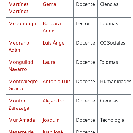
Martínez
Gema
Docente
Ciencias
Martínez
Mcdonough
Barbara
Lector
Idiomas
Anne
Medrano
Luis Ángel
Docente
CC Sociales
Adán
Monguilod
Laura
Docente
Idiomas
Navarro
Montealegre
Antonio Luis
Docente
Humanidades
Gracia
Montón
Alejandro
Docente
Ciencias
Zarazaga
Mur Amada
Joaquín
Docente
Tecnología
Nasarre de
Juan José
Docente