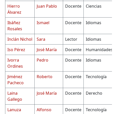
Hierro
Juan Pablo
Docente
Ciencias
Álvarez
Ibáñez
Ismael
Docente
Idiomas
Rosales
Inclán Nichol
Sara
Lector
Idiomas
Iso Pérez
José María
Docente
Humanidades
Ivorra
Pedro
Docente
Idiomas
Ordines
Jiménez
Roberto
Docente
Tecnología
Pacheco
Laina
José María
Docente
Derecho
Gallego
Lanuza
Alfonso
Docente
Tecnología