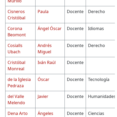
Murillo
Cisneros
Paula
Docente
Derecho
Cristóbal
Corona
Ángel Óscar
Docente
Idiomas
Beomont
Cosialls
Andrés
Docente
Derecho
Ubach
Miguel
Cristóbal
Iván Raúl
Docente
Monreal
de la Iglesia
Óscar
Docente
Tecnología
Pedraza
del Valle
Javier
Docente
Humanidades
Melendo
Dena Arto
Ángeles
Docente
Ciencias