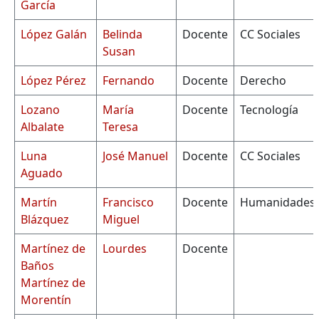
García
López Galán
Belinda
Docente
CC Sociales
Susan
López Pérez
Fernando
Docente
Derecho
Lozano
María
Docente
Tecnología
Albalate
Teresa
Luna
José Manuel
Docente
CC Sociales
Aguado
Martín
Francisco
Docente
Humanidades
Blázquez
Miguel
Martínez de
Lourdes
Docente
Baños
Martínez de
Morentín