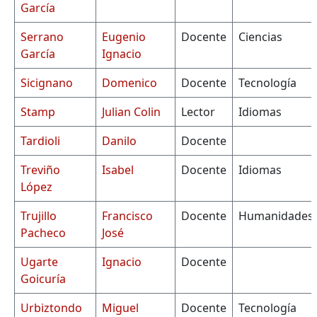
García
Serrano
Eugenio
Docente
Ciencias
García
Ignacio
Sicignano
Domenico
Docente
Tecnología
Stamp
Julian Colin
Lector
Idiomas
Tardioli
Danilo
Docente
Treviño
Isabel
Docente
Idiomas
López
Trujillo
Francisco
Docente
Humanidades
Pacheco
José
Ugarte
Ignacio
Docente
Goicuría
Urbiztondo
Miguel
Docente
Tecnología