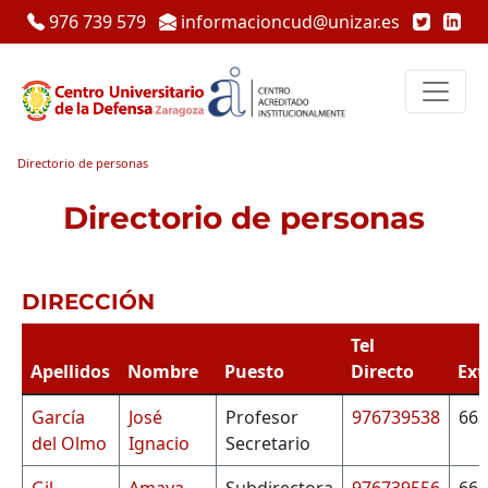
976 739 579
informacioncud@unizar.es
Directorio de personas
Directorio de personas
DIRECCIÓN
Tel
Apellidos
Nombre
Puesto
Directo
Ext
García
José
Profesor
976739538
663
del Olmo
Ignacio
Secretario