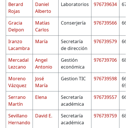
Berard
Daniel
Laboratorios
976739634
67
Rojas
Alberto
Gracia
Matías
Conserjería
976739566
66
Delpon
Carlos
Iranzo
María
Secretaría
976739579
66
Lacambra
de dirección
Mercadal
Angel
Gestión
976739706
68
Lezcano
Antonio
económica
Moreno
José
Gestion TIC
976739598
66
Vázquez
María
69
Serrano
Elena
Secretaría
976739557
66
Martín
académica
Sevillano
David E.
Secretaría
976739759
68
Hernando
académica