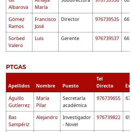
Gil
Amaya
Subdirectora
976739556
665
Albarova
María
Gómez
Francisco
Director
976739535
663
Ramos
José
Sorbed
Luis
Gerente
976739537
663
Valero
PTGAS
Tel
Apellidos
Nombre
Puesto
Directo
Ex
Aguillo
María
Secretaría
976739655
67
Gutíerrez
Pilar
académica
Bas
Alejandro
Investigador
976739822
69
Sampériz
- Novel