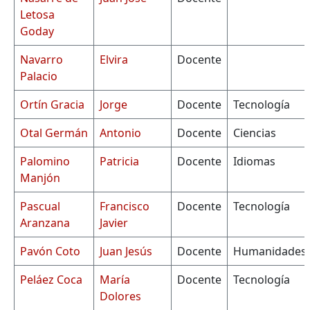
Letosa
Goday
Navarro
Elvira
Docente
Palacio
Ortín Gracia
Jorge
Docente
Tecnología
Otal Germán
Antonio
Docente
Ciencias
Palomino
Patricia
Docente
Idiomas
Manjón
Pascual
Francisco
Docente
Tecnología
Aranzana
Javier
Pavón Coto
Juan Jesús
Docente
Humanidades
Peláez Coca
María
Docente
Tecnología
Dolores