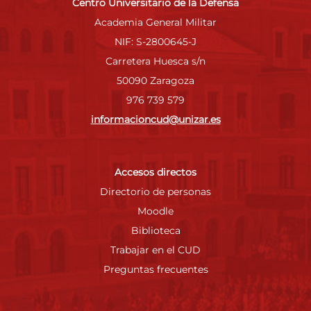
Centro Universitario de la Defensa
Academia General Militar
NIF: S-2800645-J
Carretera Huesca s/n
50090 Zaragoza
976 739 579
informacioncud@unizar.es
Accesos directos
Directorio de personas
Moodle
Biblioteca
Trabajar en el CUD
Preguntas frecuentes