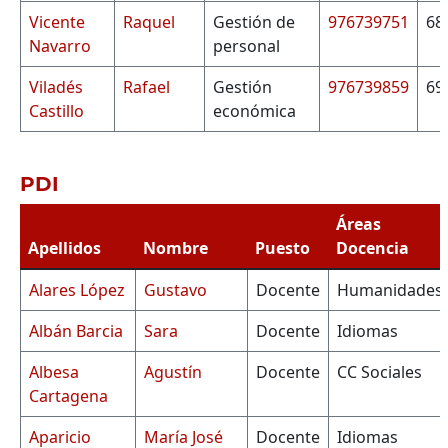
Vicente
Raquel
Gestión de
976739751
68
Navarro
personal
Viladés
Rafael
Gestión
976739859
69
Castillo
económica
PDI
Áreas
Apellidos
Nombre
Puesto
Docencia
Alares López
Gustavo
Docente
Humanidades
Albán Barcia
Sara
Docente
Idiomas
Albesa
Agustín
Docente
CC Sociales
Cartagena
Aparicio
María José
Docente
Idiomas