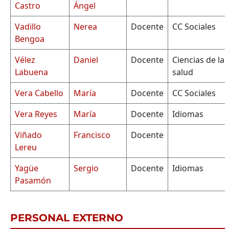
Castro
Ángel
Vadillo
Nerea
Docente
CC Sociales
Bengoa
Vélez
Daniel
Docente
Ciencias de la
Labuena
salud
Vera Cabello
María
Docente
CC Sociales
Vera Reyes
María
Docente
Idiomas
Viñado
Francisco
Docente
Lereu
Yagüe
Sergio
Docente
Idiomas
Pasamón
PERSONAL EXTERNO