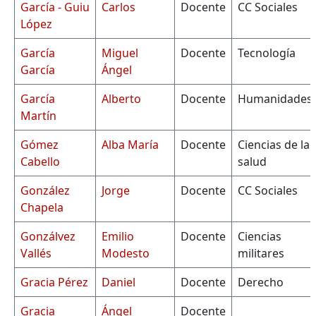
García - Guiu
Carlos
Docente
CC Sociales
López
García
Miguel
Docente
Tecnología
García
Ángel
García
Alberto
Docente
Humanidades
Martín
Gómez
Alba María
Docente
Ciencias de la
Cabello
salud
González
Jorge
Docente
CC Sociales
Chapela
Gonzálvez
Emilio
Docente
Ciencias
Vallés
Modesto
militares
Gracia Pérez
Daniel
Docente
Derecho
Gracia
Ángel
Docente