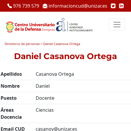
976 739 579
informacioncud@unizar.es
Directorio de personas > Daniel Casanova Ortega
Daniel Casanova Ortega
Apellidos
Casanova Ortega
Nombre
Daniel
Puesto
Docente
Áreas
Ciencias
Docencia
Email CUD
casanov@unizar.es