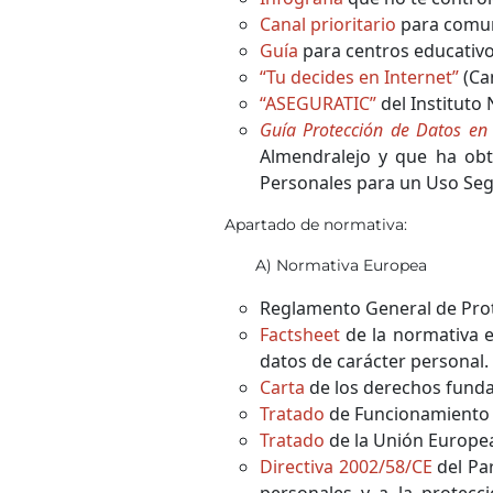
Canal prioritario
para comuni
Guía
para centros educativo
“
Tu decides en Internet
”
(Ca
“
ASEGURATIC
”
del Instituto
Guía Protección de Datos en 
Almendralejo y que ha obt
Personales para un Uso Seg
Apartado de normativa:
A) Normativa Europea
Reglamento General de Prot
Factsheet
de la normativa e
datos de carácter personal.
Carta
de los derechos fundam
Tratado
de Funcionamiento de
Tratado
de la Unión Europea 
Directiva 2002/58/CE
del Par
personales y a la protecci