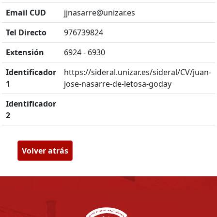
Email CUD
jjnasarre@unizar.es
Tel Directo
976739824
Extensión
6924 - 6930
Identificador
https://sideral.unizar.es/sideral/CV/juan-
1
jose-nasarre-de-letosa-goday
Identificador
2
Volver atrás