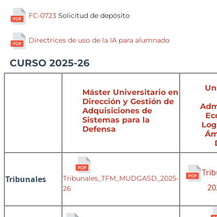
FC-0723
Solicitud de depósito
Directrices de uso de la IA para alumnado
CURSO 2025-26
Uni
Máster Universitario en
Dirección y Gestión de
Adm
Adquisiciones de
Ec
Sistemas para la
Log
Defensa
Ám
Tri
Tribunales
Tribunales_TFM_MUDGASD_2025-
20
26