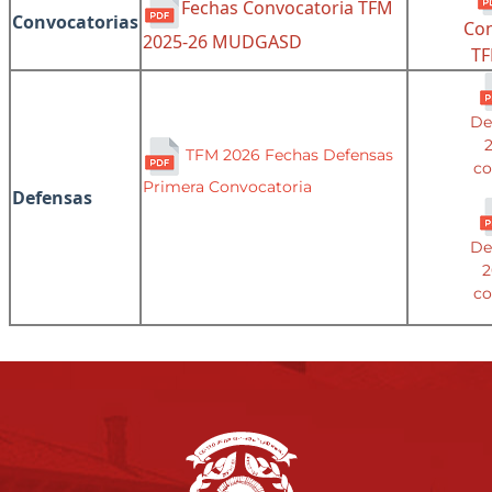
Fechas Convocatoria TFM
Convocatorias
Con
2025-26 MUDGASD
TF
De
2
TFM 2026 Fechas Defensas
co
Primera Convocatoria
Defensas
De
2
co