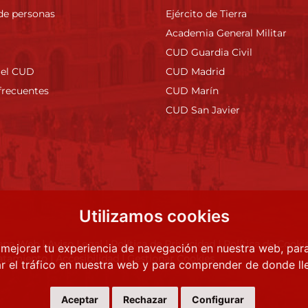
de personas
Ejército de Tierra
Academia General Militar
CUD Guardia Civil
 el CUD
CUD Madrid
frecuentes
CUD Marín
CUD San Javier
Utilizamos cookies
apa Web
|
Aviso Legal
|
Política de Privacidad
|
Política de Cooki
 mejorar tu experiencia de navegación en nuestra web, par
atamiento
|
Accesibilidad
|
Gestionar Cookies
r el tráfico en nuestra web y para comprender de donde lle
Aceptar
Rechazar
Configurar