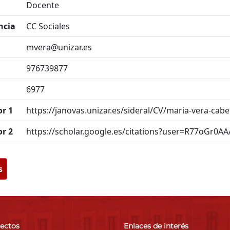
Docente
ncia
CC Sociales
mvera@unizar.es
976739877
6977
or 1
https://janovas.unizar.es/sideral/CV/maria-vera-cabe
or 2
https://scholar.google.es/citations?user=R77oGr0A
s
rectos
Enlaces de interés