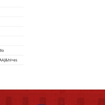
llo
AAAJ&hl=es