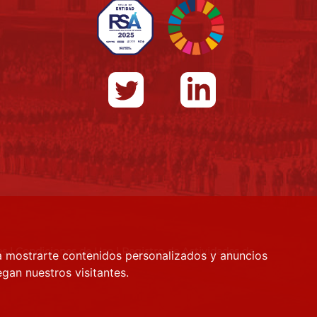
es
|
Condiciones de Uso
|
Registro de Actividades de
a mostrarte contenidos personalizados y anuncios
gan nuestros visitantes.