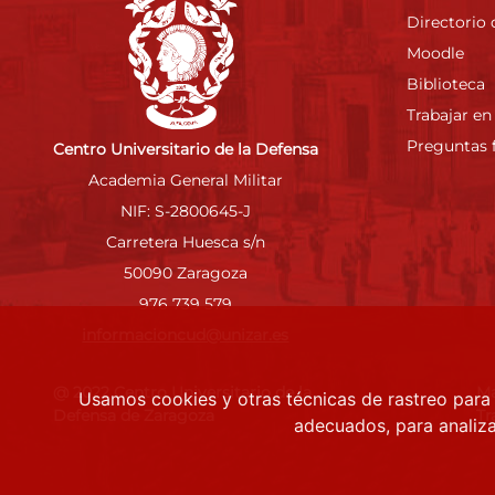
Directorio 
Moodle
Biblioteca
Trabajar en
Preguntas 
Centro Universitario de la Defensa
Academia General Militar
NIF: S-2800645-J
Carretera Huesca s/n
50090 Zaragoza
976 739 579
informacioncud@unizar.es
@ 2022 Centro Universitario de la
M
Usamos cookies y otras técnicas de rastreo para
Defensa de Zaragoza
Tr
adecuados, para analiza