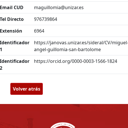
Email CUD
maguillomia@unizar.es
Tel Directo
976739864
Extensión
6964
Identificador
https://janovas.unizar.es/sideral/CV/miguel
1
angel-guillomia-san-bartolome
Identificador
https://orcid.org/0000-0003-1566-1824
2
Volver atrás