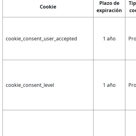
Plazo de
Tip
Cookie
expiración
co
cookie_consent_user_accepted
1 año
Pro
cookie_consent_level
1 año
Pro