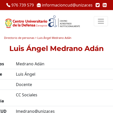
976 739 579
informacioncud@unizar.es
Directorio de personas > Luis Ángel Medrano Adán
Luis Ángel Medrano Adán
os
Medrano Adán
e
Luis Ángel
Docente
CC Sociales
ia
CUD
lmedrano@unizar.es