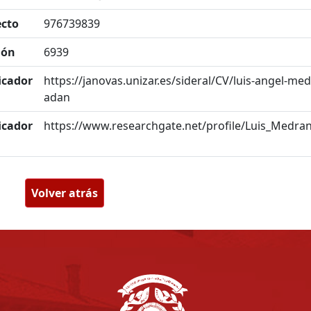
ecto
976739839
ión
6939
icador
https://janovas.unizar.es/sideral/CV/luis-angel-me
adan
icador
https://www.researchgate.net/profile/Luis_Medr
Volver atrás