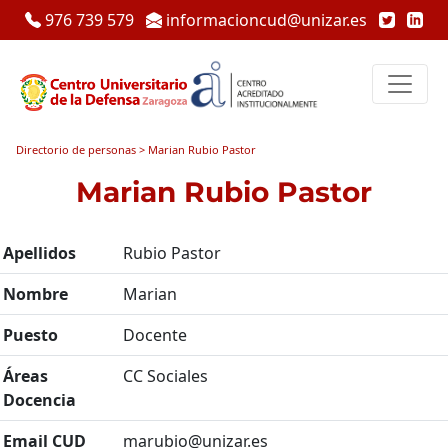
976 739 579
informacioncud@unizar.es
Directorio de personas > Marian Rubio Pastor
Marian Rubio Pastor
Apellidos
Rubio Pastor
Nombre
Marian
Puesto
Docente
Áreas
CC Sociales
Docencia
Email CUD
marubio@unizar.es