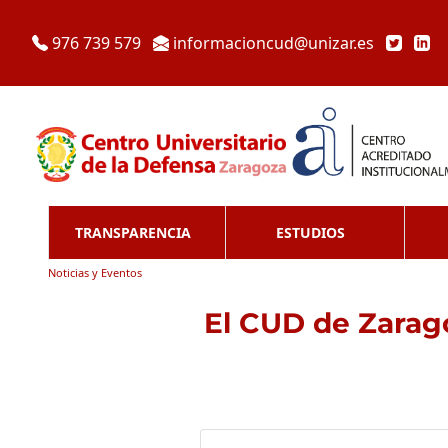
976 739 579
informacioncud@unizar.es
TRANSPARENCIA
ESTUDIOS
Noticias y Eventos
El CUD de Zarago