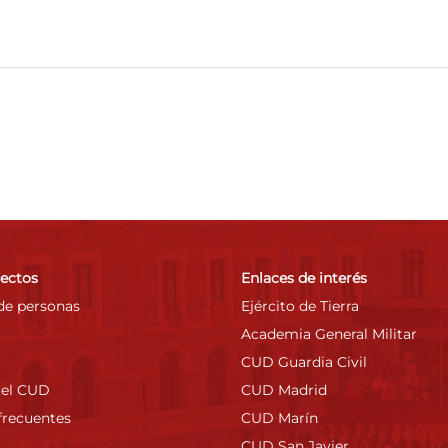
rectos
Enlaces de interés
de personas
Ejército de Tierra
Academia General Militar
CUD Guardia Civil
 el CUD
CUD Madrid
frecuentes
CUD Marín
CUD San Javier