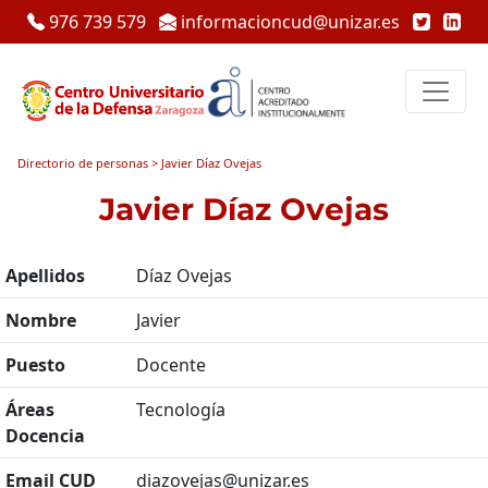
976 739 579
informacioncud@unizar.es
Directorio de personas > Javier Díaz Ovejas
Javier Díaz Ovejas
Apellidos
Díaz Ovejas
Nombre
Javier
Puesto
Docente
Áreas
Tecnología
Docencia
Email CUD
diazovejas@unizar.es