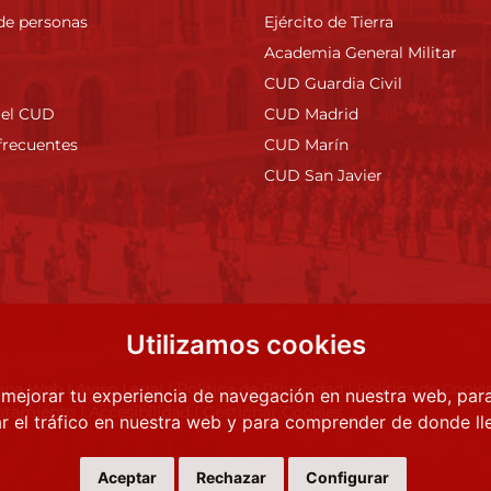
de personas
Ejército de Tierra
Academia General Militar
CUD Guardia Civil
 el CUD
CUD Madrid
frecuentes
CUD Marín
CUD San Javier
Utilizamos cookies
apa Web
|
Aviso Legal
|
Política de Privacidad
|
Política de Cooki
 mejorar tu experiencia de navegación en nuestra web, par
atamiento
|
Accesibilidad
|
Gestionar Cookies
r el tráfico en nuestra web y para comprender de donde lle
Aceptar
Rechazar
Configurar