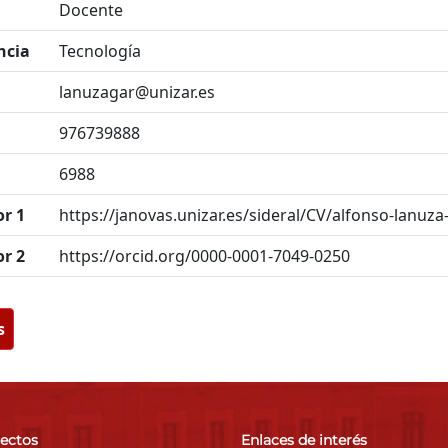
Docente
ncia
Tecnología
lanuzagar@unizar.es
976739888
6988
or 1
https://janovas.unizar.es/sideral/CV/alfonso-lanuza
or 2
https://orcid.org/0000-0001-7049-0250
s
rectos
Enlaces de interés