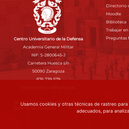
Directorio 
Moodle
Biblioteca
Trabajar en
Preguntas 
Centro Universitario de la Defensa
Academia General Militar
NIF: S-2800645-J
Carretera Huesca s/n
50090 Zaragoza
976 739 579
informacioncud@unizar.es
@ 2022 Centro Universitario de la
M
Usamos cookies y otras técnicas de rastreo para
Defensa de Zaragoza
Tr
adecuados, para analiza