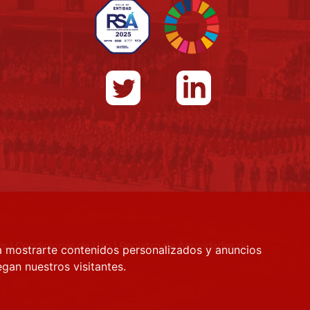
es
|
Condiciones de Uso
|
Registro de Actividades de
a mostrarte contenidos personalizados y anuncios
gan nuestros visitantes.