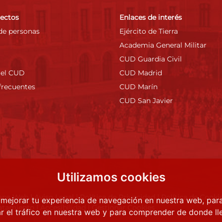
rectos
Enlaces de interés
de personas
Ejército de Tierra
Academia General Militar
CUD Guardia Civil
 el CUD
CUD Madrid
frecuentes
CUD Marín
CUD San Javier
Utilizamos cookies
apa Web
|
Aviso Legal
|
Política de Privacidad
|
Política de Cooki
 mejorar tu experiencia de navegación en nuestra web, par
atamiento
|
Accesibilidad
|
Gestionar Cookies
r el tráfico en nuestra web y para comprender de donde lle