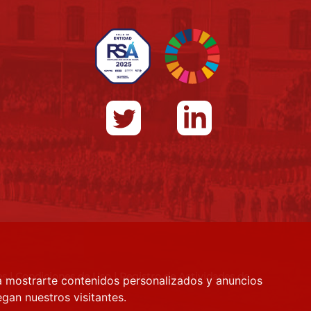
es
|
Condiciones de Uso
|
Registro de Actividades de
a mostrarte contenidos personalizados y anuncios
gan nuestros visitantes.