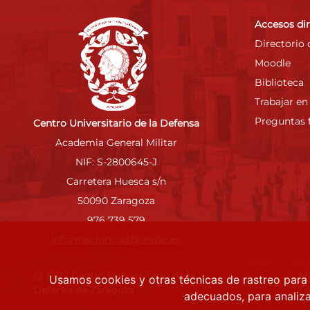
Accesos di
Directorio 
Moodle
Biblioteca
Trabajar en
Preguntas 
Centro Universitario de la Defensa
Academia General Militar
NIF: S-2800645-J
Carretera Huesca s/n
50090 Zaragoza
976 739 579
informacioncud@unizar.es
@ 2022 Centro Universitario de la
M
Usamos cookies y otras técnicas de rastreo para
Defensa de Zaragoza
Tr
adecuados, para analiza