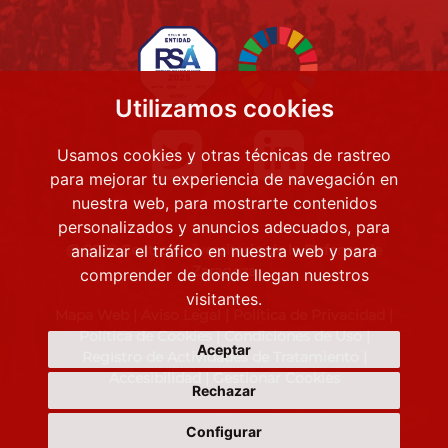
Utilizamos cookies
Usamos cookies y otras técnicas de rastreo
para mejorar tu experiencia de navegación en
nuestra web, para mostrarte contenidos
personalizados y anuncios adecuados, para
@ 2022 Centro Universitario de la Defensa de
analizar el tráfico en nuestra web y para
Zaragoza
comprender de donde llegan nuestros
visitantes.
Mapa Web
|
Aviso Legal
|
Política de Privacidad
|
Política de Cookies
|
Condiciones de Uso
|
Aceptar
Registro de Actividades de Tratamiento
|
Accesibilidad
|
Gestionar Cookies
Rechazar
Configurar