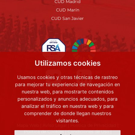
CUD Madrid
CUD Marín
CUD San Javier
Utilizamos cookies
Usamos cookies y otras técnicas de rastreo
para mejorar tu experiencia de navegación en
nuestra web, para mostrarte contenidos
personalizados y anuncios adecuados, para
@ 2022 Centro Universitario de la Defensa de
analizar el tráfico en nuestra web y para
Zaragoza
comprender de donde llegan nuestros
visitantes.
Mapa Web
|
Aviso Legal
|
Política de Privacidad
|
Política de Cookies
|
Condiciones de Uso
|