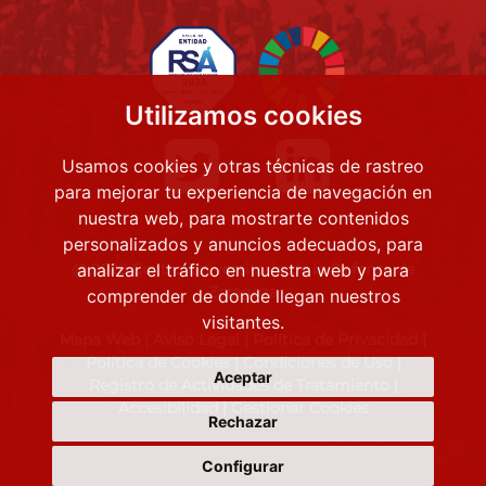
Utilizamos cookies
Usamos cookies y otras técnicas de rastreo
para mejorar tu experiencia de navegación en
nuestra web, para mostrarte contenidos
personalizados y anuncios adecuados, para
@ 2022 Centro Universitario de la Defensa de
analizar el tráfico en nuestra web y para
Zaragoza
comprender de donde llegan nuestros
visitantes.
Mapa Web
|
Aviso Legal
|
Política de Privacidad
|
Política de Cookies
|
Condiciones de Uso
|
Aceptar
Registro de Actividades de Tratamiento
|
Accesibilidad
|
Gestionar Cookies
Rechazar
Configurar